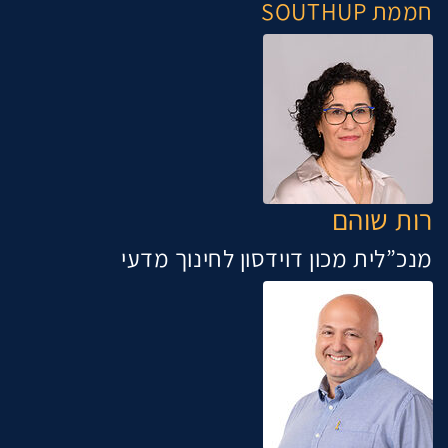
חממת SOUTHUP
רות שוהם
מנכ”לית מכון דוידסון לחינוך מדעי