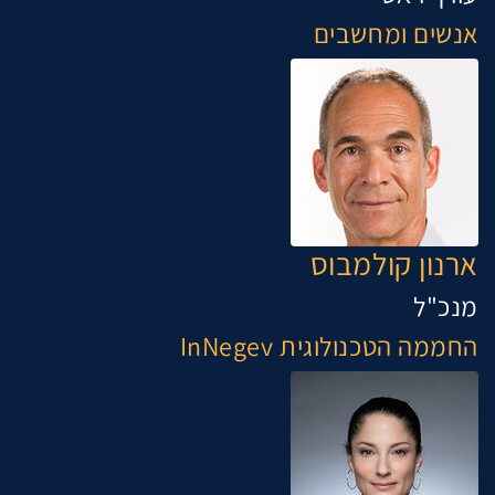
אנשים ומחשבים
ארנון קולמבוס
מנכ"ל
החממה הטכנולוגית InNegev