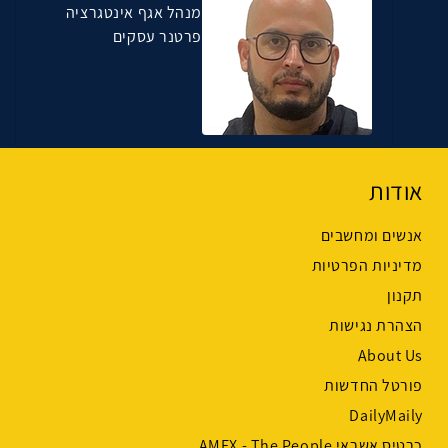
מנהל אגף אינטגרציה
פרטנר עסקים
אודות
אנשים ומחשבים
מדיניות הפרטיות
תקנון
הצהרת נגישות
About Us
פורטל החדשות
DailyMaily
כרטיס אשראי AMEX - The People