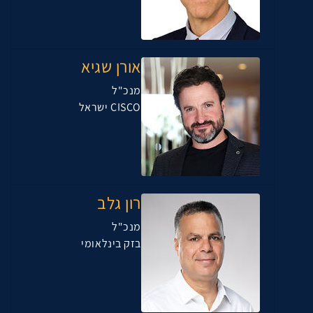
אורן שגיא
מנכ"ל
CISCO ישראל
רון גלב
מנכ"ל
בזק בינלאומי