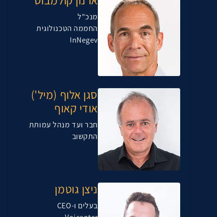
ארנון קולמבוס
מנכ"ל
החממה הטכנולוגית
InNegev
סגן אלוף (מיל')
אודי קאוף
חבר ועד מנהל עמותת
התקשוב
ניצן גוטמן
בעלים ו-CEO