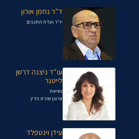
ד"ר נחמן אורון
יו"ר ועדת התכנים
עו”ד ניצנה דרשן
לייטנר
נשיאת
ארגון שורת הדין
עידן וינטפלד