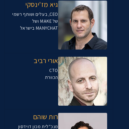
גיא מז'ינסקי
CEO, בעלים ושותף רשמי
של MAKE ושל
MANYCHAT בישראל
אורי רביב
CTO
הכוורת
רות שוהם
מנכ”לית מכון דוידסון