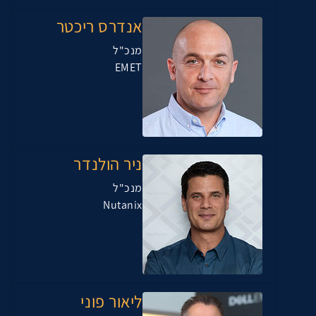
אנדרס ריכטר
מנכ"ל
EMET
ניר הולנדר
מנכ"ל
Nutanix
ליאור פוני