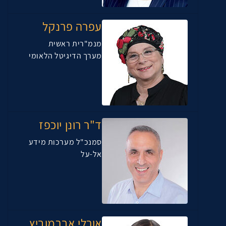
עפרה פרנקל
מנמ"רית ראשית
מערך הדיגיטל הלאומי
ד"ר רונן יוכפז
סמנכ"ל מערכות מידע
אל-על
אורלי אברמוביץ