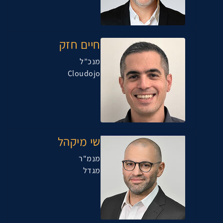
חיים חזק
מנכ”ל
Cloudojo
שי מיקהל
מנמ"ר
מגדל