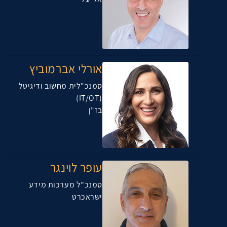
אורלי אברמוביץ
סמנכ"לית מחשוב ודיגיטל
(IT/OT)
בז"ן
עופר לוינגר
סמנכ”ל מערכות מידע
ישראכרט