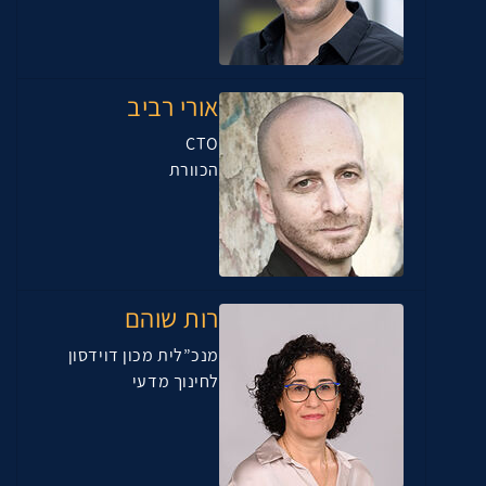
אורי רביב
CTO
הכוורת
רות שוהם
מנכ”לית מכון דוידסון
לחינוך מדעי