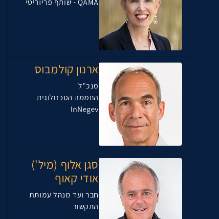
QAMA - שותף פריוריטי
ארנון קולמבוס
מנכ"ל
החממה הטכנולוגית
InNegev
סגן אלוף (מיל')
אודי קאוף
חבר ועד מנהל עמותת
התקשוב