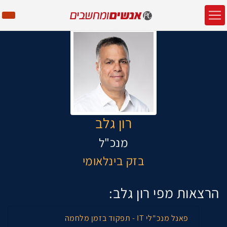
רון גלב
מנכ"ל
בזק בינלאומי
הרצאות מפי רון גלב:
פאנל מנכ"לי IT - תפקוד בזמן מלחמה