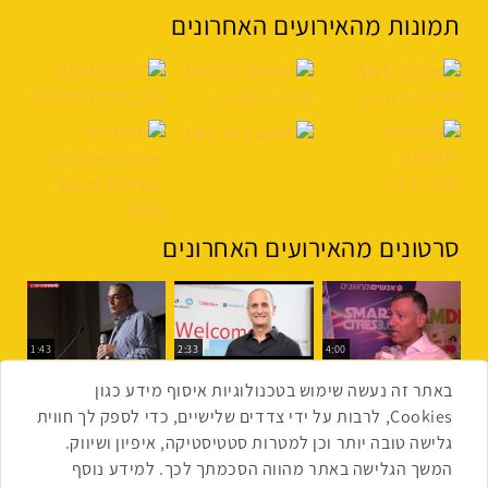
תמונות מהאירועים האחרונים
סרטונים מהאירועים האחרונים
1:43
2:33
4:00
כנס ערים חכמות
כנס מפעיל
כנס בריאות דיגיטלית
באתר זה נעשה שימוש בטכנולוגיות איסוף מידע כגון
Cookies, לרבות על ידי צדדים שלישיים, כדי לספק לך חווית
גלישה טובה יותר וכן למטרות סטטיסטיקה, איפיון ושיווק.
2:32
1:14
3:52
המשך הגלישה באתר מהווה הסכמתך לכך. למידע נוסף
כנס RPA
כנס בינת יערות הכרמל
כנס F5