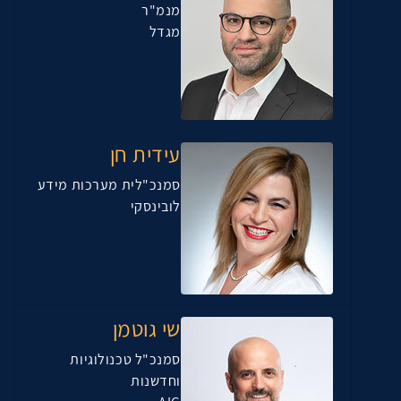
מנמ"ר
מגדל
עידית חן
סמנכ"לית מערכות מידע
לובינסקי
שי גוטמן
סמנכ"ל טכנולוגיות
וחדשנות