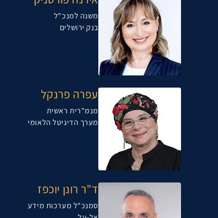
משנה למנכ"ל
בנק ירושלים
עפרה פרנקל
מנמ"רית ראשית
מערך הדיגיטל הלאומי
ד"ר רונן יוכפז
סמנכ"ל מערכות מידע
אל-על