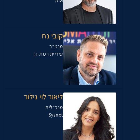
AIG
קובי נח
מנמ"ר
עיריית רמת-גן
ליאור לוי גילור
מנכ"לית
Sysnet