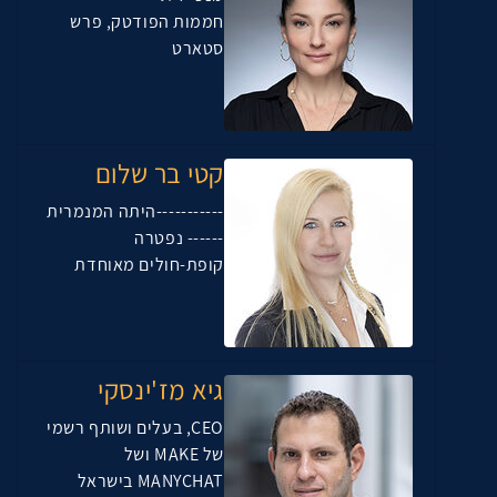
חממות הפודטק, פרש
סטארט
קטי בר שלום
-----------היתה המנמרית
------ נפטרה
קופת-חולים מאוחדת
גיא מז'ינסקי
CEO, בעלים ושותף רשמי
של MAKE ושל
MANYCHAT בישראל