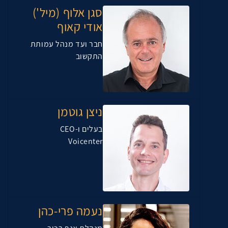
סגן אלוף (מיל')
אודי קאוף
חבר ועד מנהל עמותת
התקשוב
ניצן גוטמן
בעלים ו-CEO
Voicenter
נעמה פרי-כהן