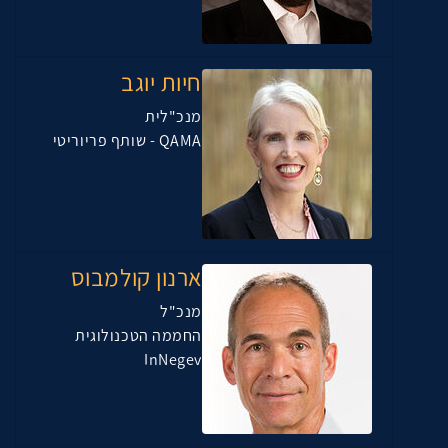
חיות יוגב
מנכ"לית
QAMA - שותף פריוריטי
ארנון קולמבוס
מנכ"ל
החממה הטכנולוגית
InNegev