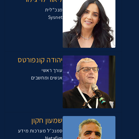
מנכ"לית
Sysnet
יהודה קונפורטס
עורך ראשי
אנשים ומחשבים
שמעון חקון
סמנכ״ל מערכות מידע
Netafim