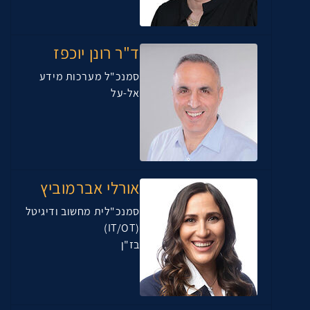
ד"ר רונן יוכפז
סמנכ"ל מערכות מידע
אל-על
אורלי אברמוביץ
סמנכ"לית מחשוב ודיגיטל
(IT/OT)
בז"ן