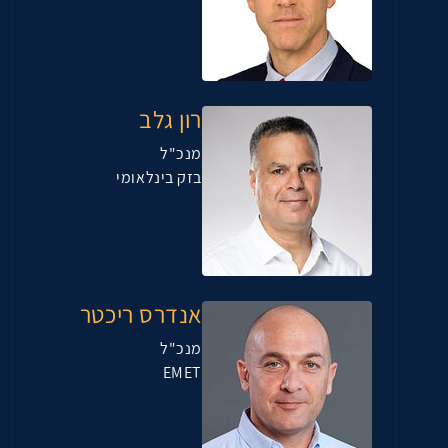
רון גלב
מנכ"ל
בזק בינלאומי
אנדרס ריכטר
מנכ"ל
EMET