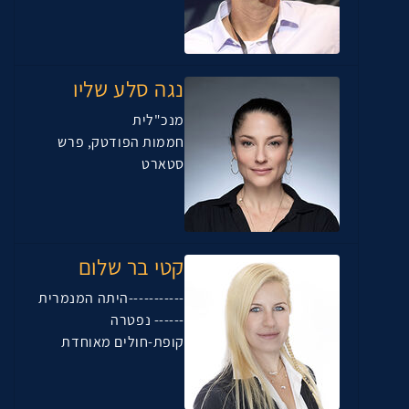
נגה סלע שליו
מנכ"לית
חממות הפודטק, פרש
סטארט
קטי בר שלום
-----------היתה המנמרית
------ נפטרה
קופת-חולים מאוחדת