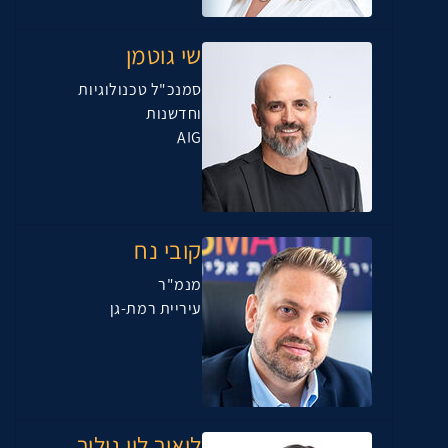
שי גוטמן
סמנכ"ל טכנולוגיות
וחדשנות
AIG
קובי נח
מנמ"ר
עיריית רמת-גן
ליאור לוי גילור