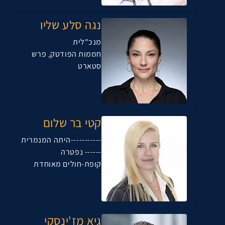
נגה סלע שליו
מנכ"לית
חממות הפודטק, פרש
סטארט
קטי בר שלום
-----------היתה המנמרית
------ נפטרה
קופת-חולים מאוחדת
גיא מז'ינסקי