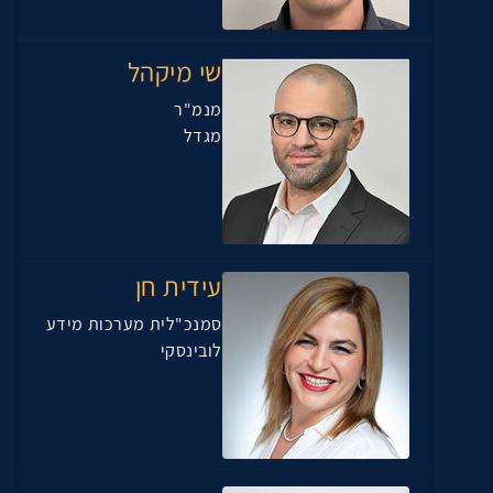
שי מיקהל
מנמ"ר
מגדל
עידית חן
סמנכ"לית מערכות מידע
לובינסקי