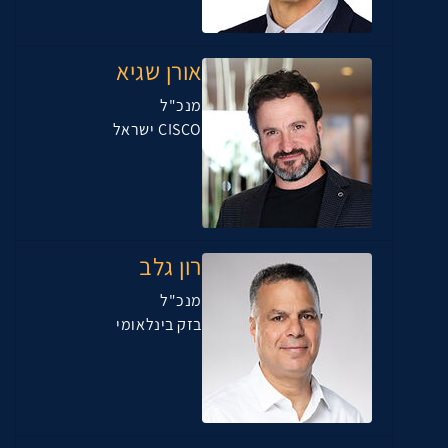
אורן שגיא
מנכ"ל
CISCO ישראל
רון גלב
מנכ"ל
בזק בינלאומי