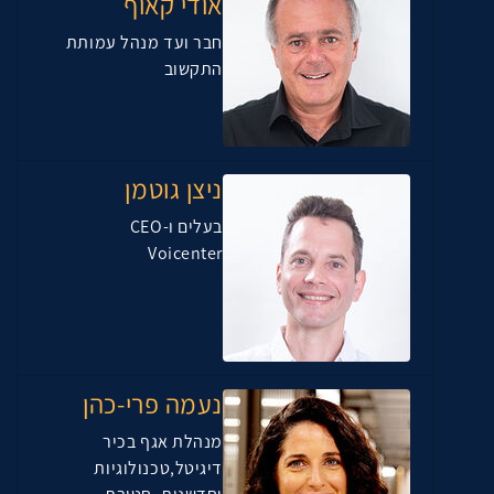
אודי קאוף
חבר ועד מנהל עמותת
התקשוב
ניצן גוטמן
בעלים ו-CEO
Voicenter
נעמה פרי-כהן
מנהלת אגף בכיר
דיגיטל,טכנולוגיות