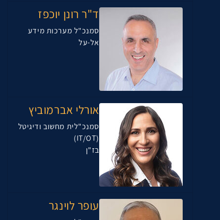
ד"ר רונן יוכפז
סמנכ"ל מערכות מידע
אל-על
אורלי אברמוביץ
סמנכ"לית מחשוב ודיגיטל
(IT/OT)
בז"ן
עופר לוינגר