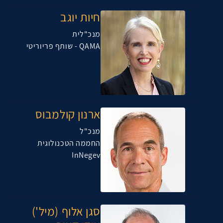
חיות יוגב
מנכ"לית
QAMA - שותף פריוריטי
ארנון קולמבוס
מנכ"ל
החממה הטכנולוגית
InNegev
סגן אלוף (מיל')