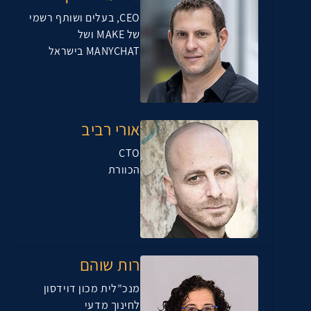
CEO, בעלים ושותף רשמי
של MAKE ושל
MANYCHAT בישראל
אורי רביב
CTO
הכוורת
רות שוהם
מנכ”לית מכון דוידסון
לחינוך מדעי