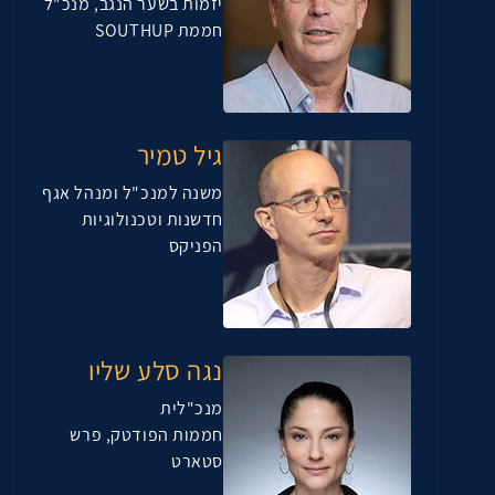
יזמות בשער הנגב, מנכ"ל
חממת SOUTHUP
גיל טמיר
משנה למנכ"ל ומנהל אגף
חדשנות וטכנולוגיות
הפניקס
נגה סלע שליו
מנכ"לית
חממות הפודטק, פרש
סטארט