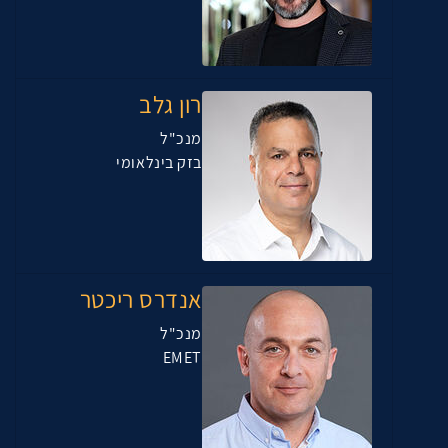
רון גלב
מנכ"ל
בזק בינלאומי
אנדרס ריכטר
מנכ"ל
EMET