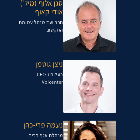
סגן אלוף (מיל')
אודי קאוף
חבר ועד מנהל עמותת
התקשוב
ניצן גוטמן
בעלים ו-CEO
Voicenter
נעמה פרי-כהן
מנהלת אגף בכיר