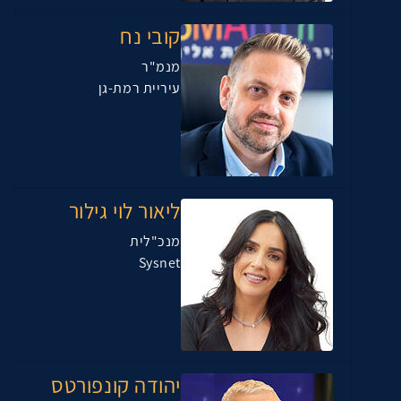
קובי נח
מנמ"ר
עיריית רמת-גן
ליאור לוי גילור
מנכ"לית
Sysnet
יהודה קונפורטס