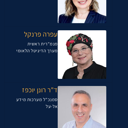
עפרה פרנקל
מנמ"רית ראשית
מערך הדיגיטל הלאומי
ד"ר רונן יוכפז
סמנכ"ל מערכות מידע
אל-על