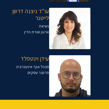
עו”ד ניצנה דרשן
לייטנר
נשיאת
ארגון שורת הדין
עידן וינטפלד
מנהל אגף אינטגרציה
פרטנר עסקים