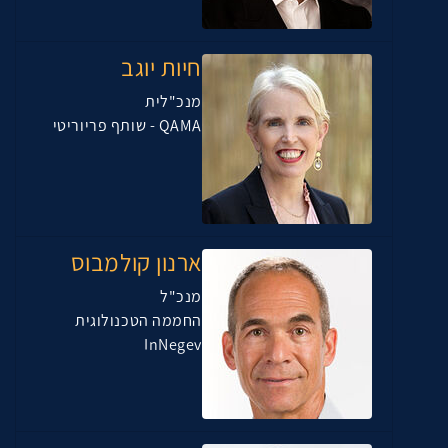
חיות יוגב
מנכ"לית
QAMA - שותף פריוריטי
ארנון קולמבוס
מנכ"ל
החממה הטכנולוגית
InNegev