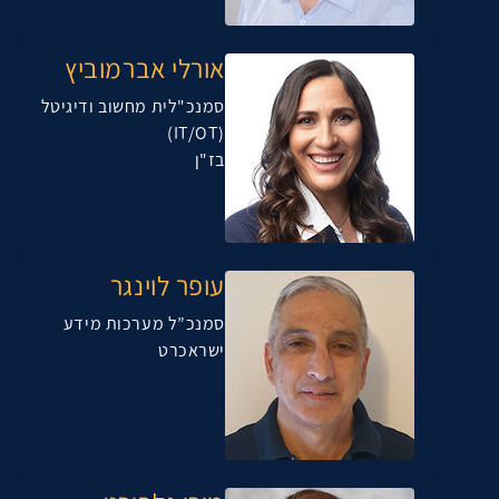
אורלי אברמוביץ
סמנכ"לית מחשוב ודיגיטל
(IT/OT)
בז"ן
עופר לוינגר
סמנכ”ל מערכות מידע
ישראכרט