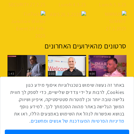
סרטונים מהאירועים האחרונים
1:43
2:33
4:00
כנס ערים חכמות
כנס מפעיל
כנס בריאות דיגיטלית
באתר זה נעשה שימוש בטכנולוגיות איסוף מידע כגון
Cookies, לרבות על ידי צדדים שלישיים, כדי לספק לך חווית
גלישה טובה יותר וכן למטרות סטטיסטיקה, איפיון ושיווק.
2:32
1:14
3:52
המשך הגלישה באתר מהווה הסכמתך לכך. למידע נוסף
כנס RPA
כנס בינת יערות הכרמל
כנס F5
בנושא ואפשרות לנהל את השימוש באמצעים הללו, ראו את
שתפו ברשת
מדיניות הפרטיות המעודכנת של אנשים ומחשבים
.
שתף בטוויטר
שתף בפייסבוק
שתף בלינקדאין
שתף בווטסאפ
שתף בטלגרם