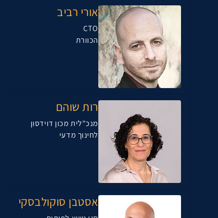
אורי רביב
CTO
הכוורת
רות שוהם
מנכ”לית מכון דוידסון
לחינוך מדעי
אסטבן סוקולבסקי