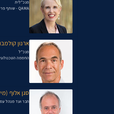
מנכ"לית
QAMA - שותף פריוריטי
ארנון קולמבו
מנכ"ל
החממה הטכנולוגית Negev
סגן אלוף (מיל
חבר ועד מנהל עמ