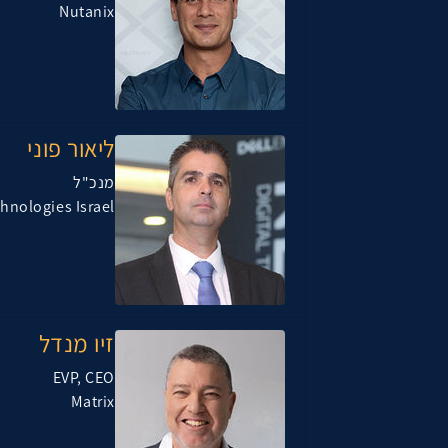
Nutanix
ליאור פוני
מנכ"ל
chnologies Israel
זיו מנדל
EVP, CEO
Matrix