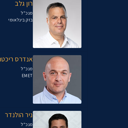
רון גלב
מנכ"ל
בזק בינלאומי
אנדרס ריכטר
מנכ"ל
EMET
ניר הולנדר
מנכ"ל