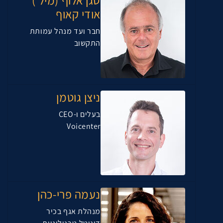
סגן אלוף (מיל')
אודי קאוף
חבר ועד מנהל עמותת
התקשוב
ניצן גוטמן
בעלים ו-CEO
Voicenter
נעמה פרי-כהן
מנהלת אגף בכיר