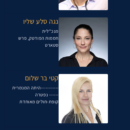
נגה סלע שליו
מנכ"לית
חממות הפודטק, פרש
סטארט
קטי בר שלום
-----------היתה המנמרית
------ נפטרה
קופת-חולים מאוחדת