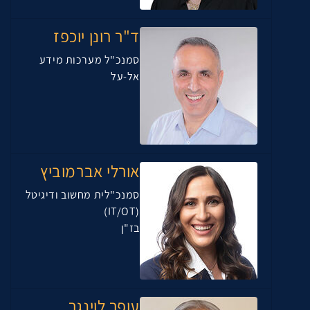
ד"ר רונן יוכפז
סמנכ"ל מערכות מידע
אל-על
אורלי אברמוביץ
סמנכ"לית מחשוב ודיגיטל
(IT/OT)
בז"ן
עופר לוינגר