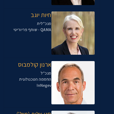
חיות יוגב
מנכ"לית
QAMA - שותף פריוריטי
ארנון קולמבוס
מנכ"ל
החממה הטכנולוגית
InNegev