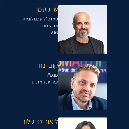
שי גוטמן
סמנכ"ל טכנולוגיות
וחדשנות
AIG
קובי נח
מנמ"ר
עיריית רמת-גן
ליאור לוי גילור