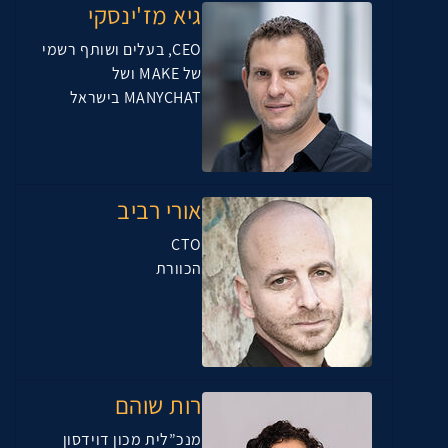
גיא מז'ינסקי
CEO, בעלים ושותף רשמי
של MAKE ושל
MANYCHAT בישראל
אורי רביב
CTO
הכוורת
רות שוהם
מנכ”לית מכון דוידסון