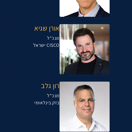
אורן שגיא
מנכ"ל
CISCO ישראל
רון גלב
מנכ"ל
בזק בינלאומי