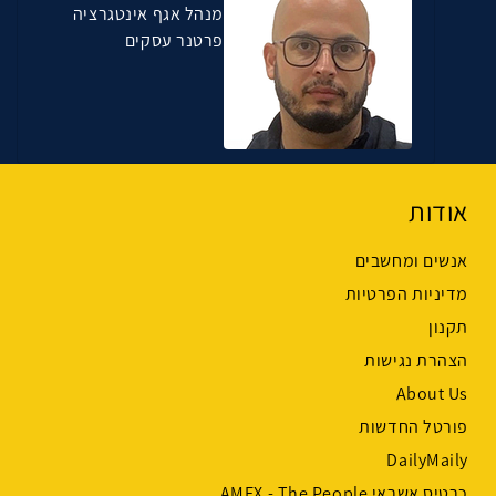
מנהל אגף אינטגרציה
פרטנר עסקים
אודות
אנשים ומחשבים
מדיניות הפרטיות
תקנון
הצהרת נגישות
About Us
פורטל החדשות
DailyMaily
כרטיס אשראי AMEX - The People