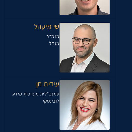
שי מיקהל
מנמ"ר
מגדל
עידית חן
סמנכ"לית מערכות מידע
לובינסקי