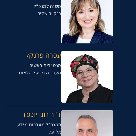
משנה למנכ"ל
בנק ירושלים
עפרה פרנקל
מנמ"רית ראשית
מערך הדיגיטל הלאומי
ד"ר רונן יוכפז
סמנכ"ל מערכות מידע
אל-על