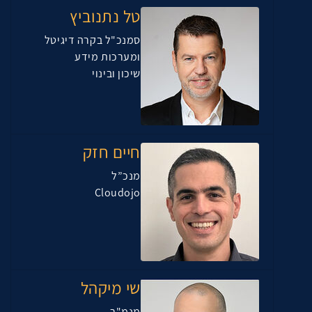
טל נתנוביץ
סמנכ"ל בקרה דיגיטל
ומערכות מידע
שיכון ובינוי
חיים חזק
מנכ”ל
Cloudojo
שי מיקהל
מנמ"ר