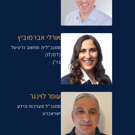
אורלי אברמוביץ
סמנכ"לית מחשוב ודיגיטל
(IT/OT)
בז"ן
עופר לוינגר
סמנכ”ל מערכות מידע
ישראכרט