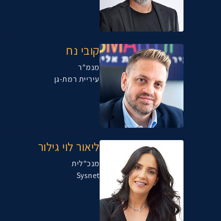
קובי נח
מנמ"ר
עיריית רמת-גן
ליאור לוי גילור
מנכ"לית
Sysnet