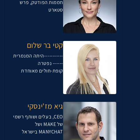
חממות הפודטק, פרש
סטארט
קטי בר שלום
-----------היתה המנמרית
------ נפטרה
קופת-חולים מאוחדת
גיא מז'ינסקי
CEO, בעלים ושותף רשמי
של MAKE ושל
MANYCHAT בישראל