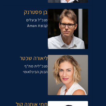
בן פסטרנק
מנכ"ל ובעלים
קבוצת Aman
ליאורה שכטר
מנכ"לית מת"ף
הבנק הבינלאומי
תמי אוחנה קול