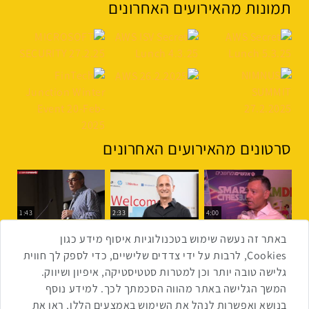
תמונות מהאירועים האחרונים
סרטונים מהאירועים האחרונים
1:43
2:33
4:00
כנס ערים חכמות
כנס מפעיל
כנס בריאות דיגיטלית
באתר זה נעשה שימוש בטכנולוגיות איסוף מידע כגון
Cookies, לרבות על ידי צדדים שלישיים, כדי לספק לך חווית
גלישה טובה יותר וכן למטרות סטטיסטיקה, איפיון ושיווק.
2:32
1:14
3:52
המשך הגלישה באתר מהווה הסכמתך לכך. למידע נוסף
כנס RPA
כנס בינת יערות הכרמל
כנס F5
בנושא ואפשרות לנהל את השימוש באמצעים הללו, ראו את