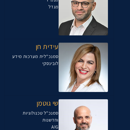
מגדל
עידית חן
סמנכ"לית מערכות מידע
לובינסקי
שי גוטמן
סמנכ"ל טכנולוגיות
וחדשנות
AIG