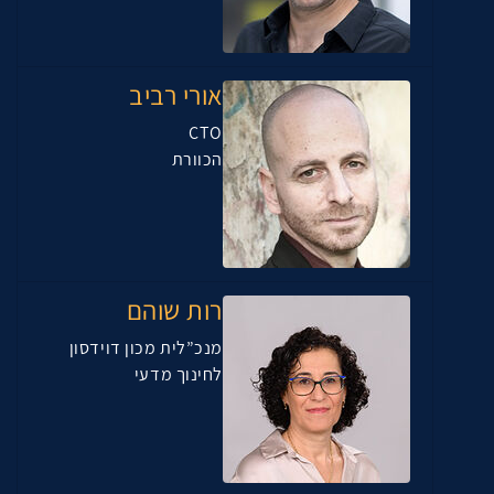
אורי רביב
CTO
הכוורת
רות שוהם
מנכ”לית מכון דוידסון
לחינוך מדעי