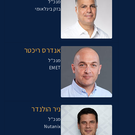
מנכ"ל
בזק בינלאומי
אנדרס ריכטר
מנכ"ל
EMET
ניר הולנדר
מנכ"ל
Nutanix