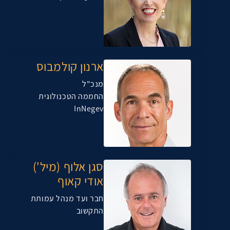
ארנון קולמבוס
מנכ"ל
החממה הטכנולוגית
InNegev
סגן אלוף (מיל')
אודי קאוף
חבר ועד מנהל עמותת
התקשוב