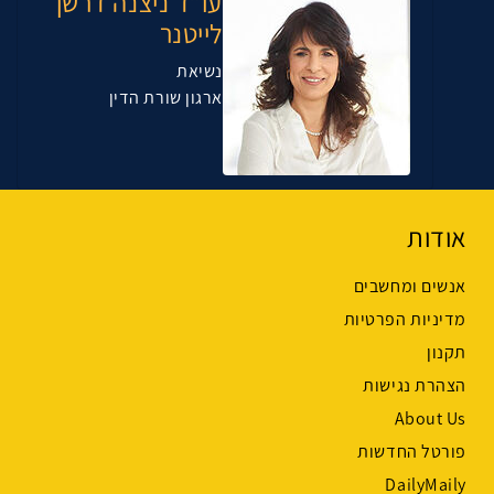
עו”ד ניצנה דרשן
לייטנר
נשיאת
ארגון שורת הדין
אודות
אנשים ומחשבים
מדיניות הפרטיות
תקנון
הצהרת נגישות
About Us
פורטל החדשות
DailyMaily