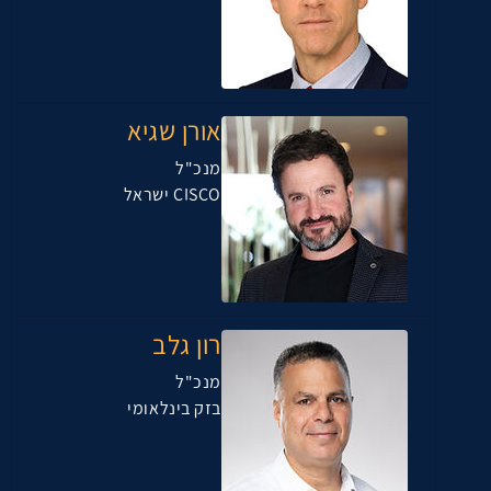
אורן שגיא
מנכ"ל
CISCO ישראל
רון גלב
מנכ"ל
בזק בינלאומי