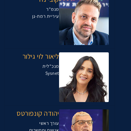
מנמ"ר
עיריית רמת-גן
ליאור לוי גילור
מנכ"לית
Sysnet
יהודה קונפורטס
עורך ראשי
אנשים ומחשבים