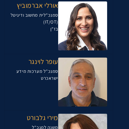
אורלי אברמוביץ
סמנכ"לית מחשוב ודיגיטל
(IT/OT)
בז"ן
עופר לוינגר
סמנכ”ל מערכות מידע
ישראכרט
מירי גלבורט
משנה למנכ”ל