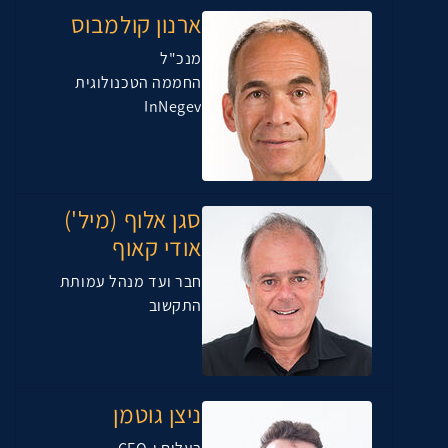
ארנון קולמבוס
מנכ"ל
החממה הטכנולוגית
InNegev
סגן אלוף (מיל')
אודי קאוף
חבר ועד מנהל עמותת
התקשוב
ניצן גוטמן