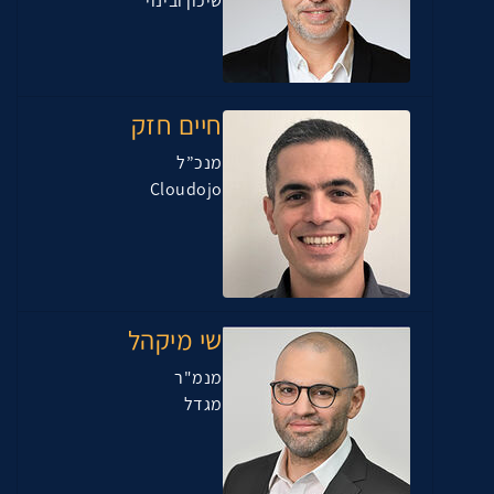
שיכון ובינוי
חיים חזק
מנכ”ל
Cloudojo
שי מיקהל
מנמ"ר
מגדל