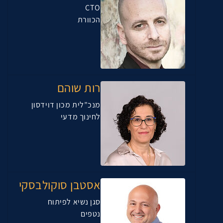
CTO
הכוורת
רות שוהם
מנכ”לית מכון דוידסון
לחינוך מדעי
אסטבן סוקולבסקי
סגן נשיא לפיתוח
נטפים