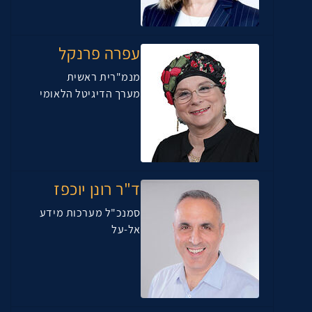
עפרה פרנקל
מנמ"רית ראשית
מערך הדיגיטל הלאומי
ד"ר רונן יוכפז
סמנכ"ל מערכות מידע
אל-על